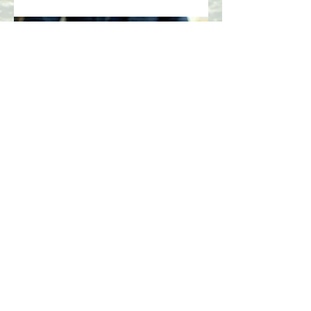
03.
Deskundig
begeleidingspakket
Profiteer van onze uitgebreide kennis en
ervaring. Dit pakket is ontworpen om u
te voorzien van gerichte inzichten en
strategieën. We helpen u bij het
navigeren door complexe uitdagingen
met praktische ondersteuning.
Meer weergeven